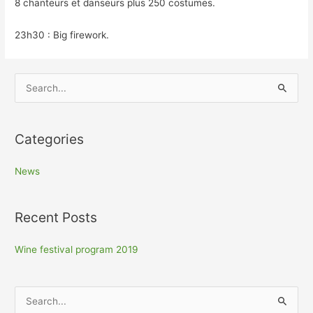
8 chanteurs et danseurs plus 250 costumes.
23h30 : Big firework.
S
e
a
Categories
r
c
News
h
f
Recent Posts
o
r
Wine festival program 2019
:
S