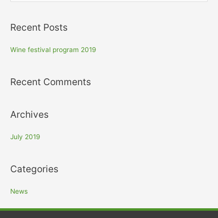
e
a
Recent Posts
r
c
Wine festival program 2019
h
f
Recent Comments
o
r
:
Archives
July 2019
Categories
News