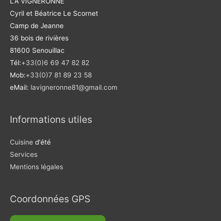
LA VIGNERONNE
Cyril et Béatrice Le Scornet
Camp de Jeanne
36 bois de rivières
81600 Senouillac
Tél:
+33(0)6 69 47 82 82
Mob:
+33(0)7 81 89 23 58
eMail:
lavigneronne81@gmail.com
Informations utiles
Cuisine
d'été
Services
Mentions légales
Coordonnées GPS